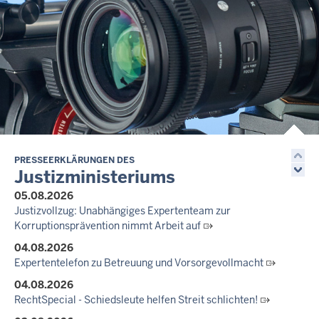
Informationskampagne gegen häusliche Gewalt
10.07.2026
Anerkennung für innovative Suizidpräventionsarbeit: JVA Köln
ausgezeichnet
14.07.2026
Justiz der Zukunft gemeinsam gestalten: Minister Limbach
zieht positive Bilanz des Projekts Zukunftswerkstatt Justiz
Nordrhein-Westfalen
01.07.2026
Newsletter Juli 2026
PRESSEERKLÄRUNGEN DES
Justizministeriums
30.06.2026
05.08.2026
288 Anwärterinnen und Anwärter des Jahrgangs 2024/2026
Justizvollzug: Unabhängiges Expertenteam zur
der Justizvollzugsschule NRW geehrt
Korruptionsprävention nimmt Arbeit auf
30.06.2026
04.08.2026
RechtSpecial - Schiedsleute helfen Streit schlichten!
Expertentelefon zu Betreuung und Vorsorgevollmacht
04.08.2026
RechtSpecial - Schiedsleute helfen Streit schlichten!