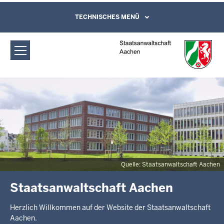
Direkt zum Inhalt
Staatsanwaltschaft Aachen: Startseite
TECHNISCHES MENÜ
Leichte Sprache, Gebärdensprachenvideo
und Kontaktformular
Quelle: Staatsanwaltschaft Aachen
Staatsanwaltschaft Aachen
Herzlich Willkommen auf der Website der Staatsanwaltschaft
Aachen.