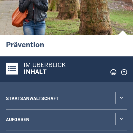
Prävention
IM ÜBERBLICK
Justiz-Portal im Überblick:
INHALT
STAATSANWALTSCHAFT
AUFGABEN